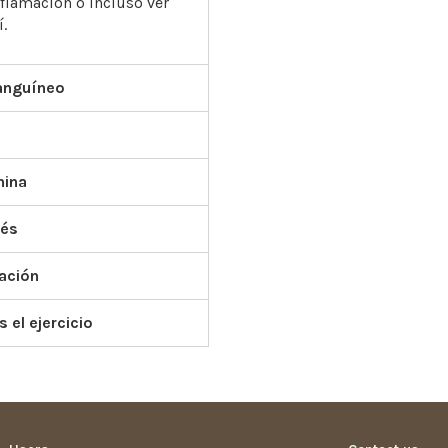
nflamación o incluso ver
.
sanguíneo
l
nina
rés
zación
 el ejercicio