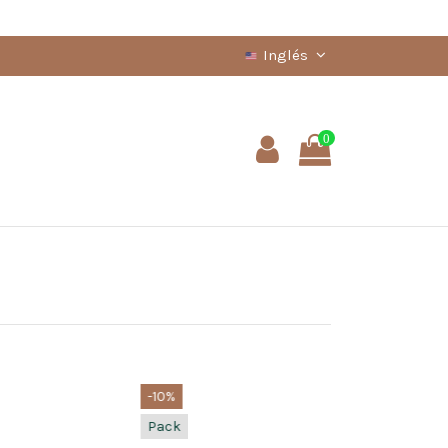
Inglés
0
10%
-10%
ack
Pack