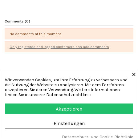
Comments (0)
No comments at this moment
Only registered and logged customers can add comments
×
Wir verwenden Cookies, um Ihre Erfahrung zu verbessern und
die Nutzung der Website zu analysieren. Mit dem Fortfahren
Interessante Links
akzeptieren Sie deren Verwendung. Weitere Informationen
finden Sie in unserer Datenschutzrichtlinie.
Benutzer
Akzeptieren
Contact us
Follow us
Einstellungen
Datenschutz- und Cookie-Richtlinie